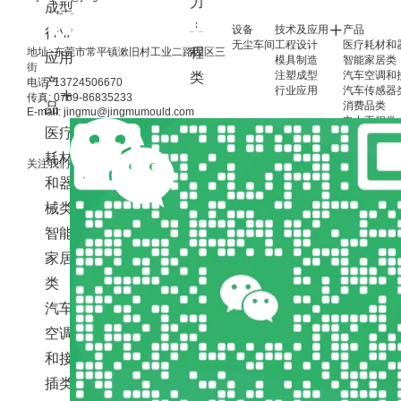
力
成型
工
设备
技术及应用
产品
行业
无尘车间
工程设计
医疗耗材和
程
地址: 东莞市常平镇漱旧村工业二路园区三
应用
模具制造
智能家居类
街
注塑成型
汽车空调和
类
产
电话: 13724506670
行业应用
汽车传感器
传真: 0769-86835233
消费品类
品
E-mail: jingmu@jingmumould.com
电力工程类
医疗
联系我们
联系方式
耗材
关注我们
在线留言
和器
人才招聘
械类
友情链接:
智能
Copyright © 2024 东莞市晶木模具塑胶制品有限公司
粤ICP备
|
家居
类
汽车
空调
和接
插类