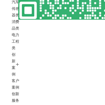
汽车
传感
器类
消费
品类
电力
工程
类
创
新
案
例
客户
案例
创新
服务