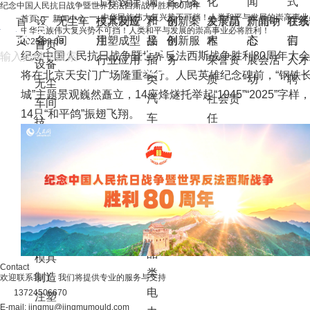
工程设计
调
客户案
化
闻
式
纪念中国人民抗日战争暨世界反法西斯战争胜利80周年
中华民族伟大复兴势不可挡！人类和平与发展的崇高事业
首頁
新闻中心
首
设
无尘车
技术及应
模具制造
产
和
创新案
例
关于晶
发展历
新闻中
产品动
联系
在线
中华民族伟大复兴势不可挡！人类和平与发展的崇高事业必将胜利！
页
备
间
用
注塑成型
品
接
例
创新服
木
程
心
态
们
言
2025.09.03
首页
纪念中国人民抗日战争暨世界反法西斯战争胜利80周年大会
行业应用
插
务
荣誉资
展会活
人才
设备
将在北京天安门广场隆重举行。人民英雄纪念碑前，“钢铁
类
质
动
聘
无尘
城”主题景观巍然矗立，14座烽燧托举起“1945”“2025”字样
汽
社会责
车间
14只“和平鸽”振翅飞翔。
车
任
技
传
术
感
及
器
应
类
用
消
工程
费
设计
品
模具
Contact
类
制造
欢迎联系我们，我们将提供专业的服务与支持
电
13724506670
注塑
E-mail: jingmu@jingmumould.com