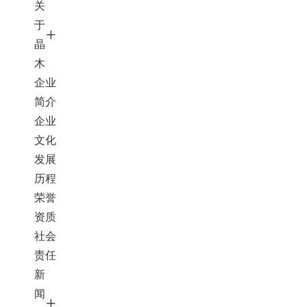
关
于
晶
木
企业
简介
企业
文化
发展
历程
荣誉
资质
社会
责任
新
闻