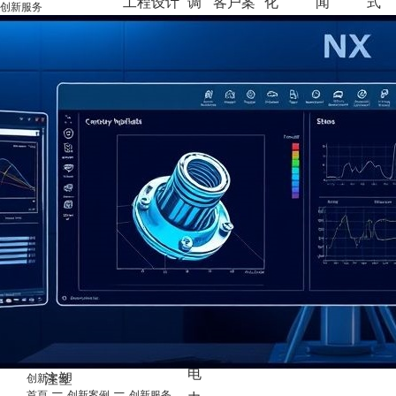
工程设计
调
客户案
化
闻
式
创新服务
首
设
无尘车
技术及应
模具制造
产
和
创新案
例
关于晶
发展历
新闻中
产品动
联系
在线
页
备
间
用
注塑成型
品
接
例
创新服
木
程
心
态
们
言
首页
行业应用
插
务
荣誉资
展会活
人才
设备
类
质
动
聘
无尘
汽
社会责
车间
车
任
技
传
术
感
及
器
应
类
用
消
工程
费
设计
品
模具
类
制造
电
注塑
创新案例
首頁
创新案例
创新服务