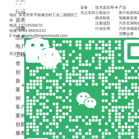
汽车
设备
技术及应用
产品
传感
无尘车间
工程设计
医疗耗材和
地址: 东莞市常平镇漱旧村工业二路园区三
模具制造
智能家居类
器类
街
注塑成型
汽车空调和
电话: 13724506670
消费
行业应用
汽车传感器
传真: 0769-86835233
消费品类
E-mail: jingmu@jingmumould.com
品类
电力工程类
联系我们
电力
联系方式
关注我们
工程
在线留言
人才招聘
类
创
友情链接:
Copyright © 2024 东莞市晶木模具塑胶制品有限公司
粤ICP备
|
新
案
例
客户
案例
创新
服务