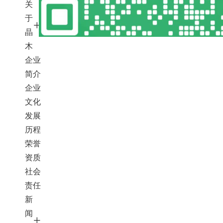
关
于
晶
木
企业
简介
企业
文化
发展
历程
荣誉
资质
社会
责任
新
闻