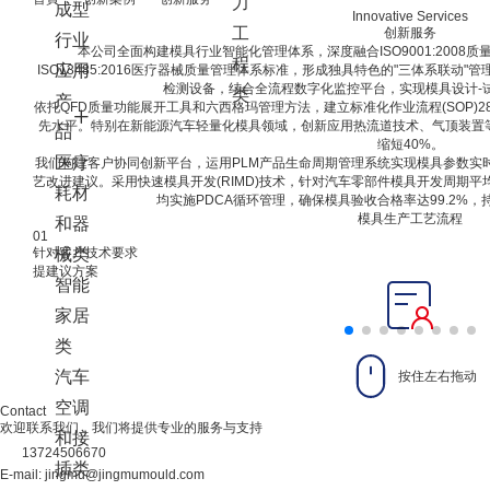
力
成型
Innovative Services
工
创新服务
行业
本公司全面构建模具行业智能化管理体系，深度融合ISO9001:2008质量管
程
应用
ISO13485:2016医疗器械质量管理体系标准，形成独具特色的"三体系联
检测设备，结合全流程数字化监控平台，实现模具设计-
类
产
依托QFD质量功能展开工具和六西格玛管理方法，建立标准化作业流程(SOP)28
先水平。特别在新能源汽车轻量化模具领域，创新应用热流道技术、气顶装置等
品
缩短40%。
医疗
我们构建客户协同创新平台，运用PLM产品生命周期管理系统实现模具参数实时共
艺改进建议。采用快速模具开发(RIMD)技术，针对汽车零部件模具开发周期平
耗材
均实施PDCA循环管理，确保模具验收合格率达99.2%
模具生产工艺流程
和器
01
针对客户技术要求
械类
提建议方案
智能
家居
类
汽车
按住左右拖动
空调
Contact
欢迎联系我们，我们将提供专业的服务与支持
和接
13724506670
插类
E-mail: jingmu@jingmumould.com